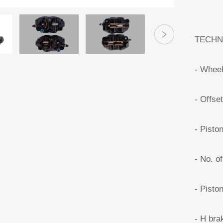
TECHN
- Whee
- Offse
- Pisto
- No. of
- Pisto
- H br