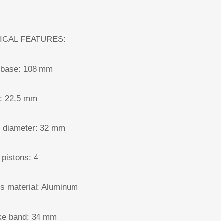
ICAL FEATURES:
lbase: 108 mm
t: 22,5 mm
n diameter: 32 mm
 pistons: 4
ns material: Aluminum
ake band: 34 mm